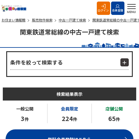
お住まい情報館
ログイン
会員登録
MENU
お住まい情報館
販売物件検索
中古一戸建て検索
関東鉄道常総線の中古一戸建
関東鉄道常総線の中古一戸建て検索
条件を絞って検索する
検索結果表示
一般公開
会員限定
店舗公開
3
224
65
件
件
件