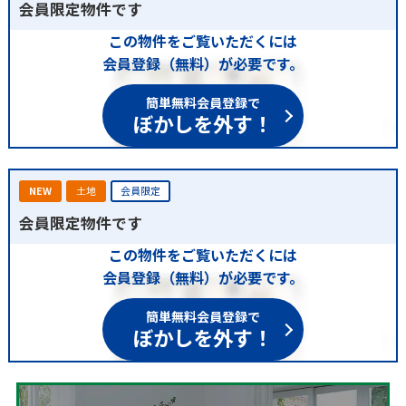
会員限定物件です
この物件をご覧いただくには
会員登録（無料）が必要です。
簡単無料会員登録で
ぼかしを外す！
NEW
土地
会員限定
会員限定物件です
この物件をご覧いただくには
会員登録（無料）が必要です。
簡単無料会員登録で
ぼかしを外す！