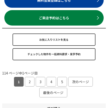
無料会員登録はこちら
ご来店予約はこちら
お気に入りリストを見る
114 ページ中1ページ目
1
2
3
4
5
次のページ
最後のページ