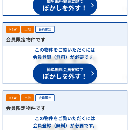
ぼかしを外す！
NEW
土地
会員限定
会員限定物件です
この物件をご覧いただくには
会員登録（無料）が必要です。
簡単無料会員登録で
ぼかしを外す！
NEW
土地
会員限定
会員限定物件です
この物件をご覧いただくには
会員登録（無料）が必要です。