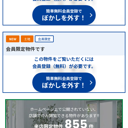
簡単無料会員登録で
ぼかしを外す！
NEW
土地
会員限定
会員限定物件です
この物件をご覧いただくには
会員登録（無料）が必要です。
簡単無料会員登録で
ぼかしを外す！
ホームページ上で公開されていない、
店舗でのみ閲覧できる物件があります!!
855
来店限定物件
件