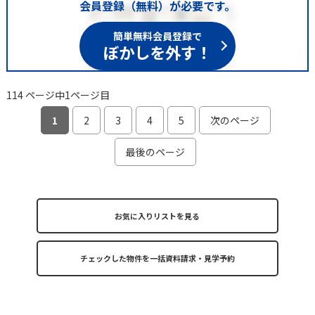
会員登録（無料）が必要です。
簡単無料会員登録で
ぼかしを外す！
114 ページ中1ページ目
1
2
3
4
5
次のページ
最後のページ
お気に入りリストを見る