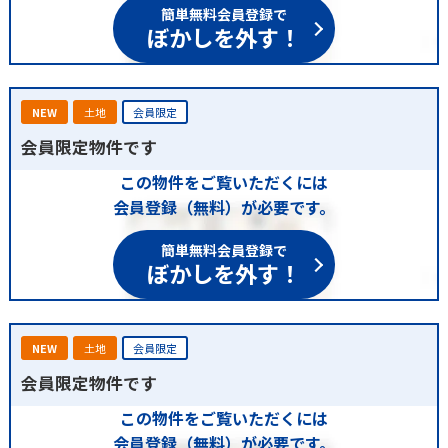
簡単無料会員登録で
ぼかしを外す！
NEW
土地
会員限定
会員限定物件です
この物件をご覧いただくには
会員登録（無料）が必要です。
簡単無料会員登録で
ぼかしを外す！
NEW
土地
会員限定
会員限定物件です
この物件をご覧いただくには
会員登録（無料）が必要です。