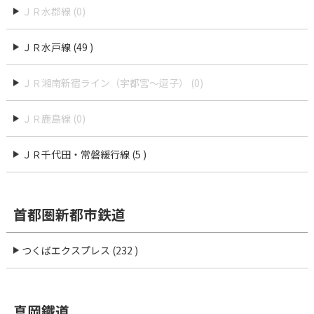
ＪＲ水郡線 (0)
ＪＲ水戸線 (49 )
ＪＲ湘南新宿ライン（宇都宮〜逗子） (0)
ＪＲ鹿島線 (0)
ＪＲ千代田・常磐緩行線 (5 )
首都圏新都市鉄道
つくばエクスプレス (232 )
真岡鐵道