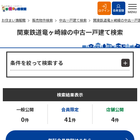
お住まい情報館
ログイン
会員登録
MENU
お住まい情報館
販売物件検索
中古一戸建て検索
関東鉄道竜ヶ崎線の中古一戸
関東鉄道竜ヶ崎線の中古一戸建て検索
条件を絞って検索する
検索結果表示
一般公開
会員限定
店舗公開
0
41
4
件
件
件