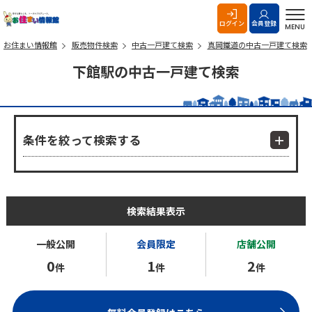
お住まい情報館
ログイン
会員登録
MENU
お住まい情報館
販売物件検索
中古一戸建て検索
真岡鐵道の中古一戸建て検索
下館駅の中古一戸建て検索
条件を絞って検索する
検索結果表示
一般公開
会員限定
店舗公開
0
1
2
件
件
件