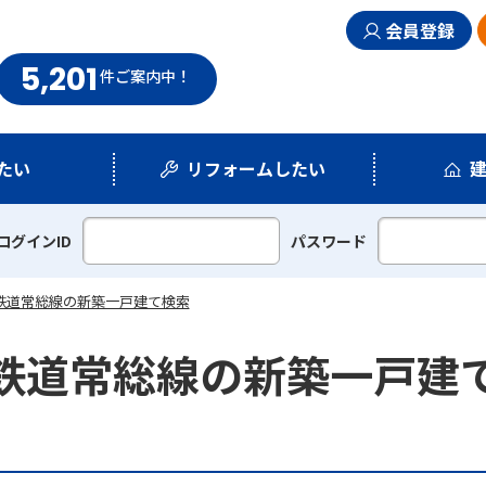
会員登録
5,201
まい情報館
件
ご案内中！
たい
リフォームしたい
シミュレーション
リフォームプラン
ログインID
パスワード
鉄道常総線の新築一戸建て検索
鉄道常総線の新築一戸建