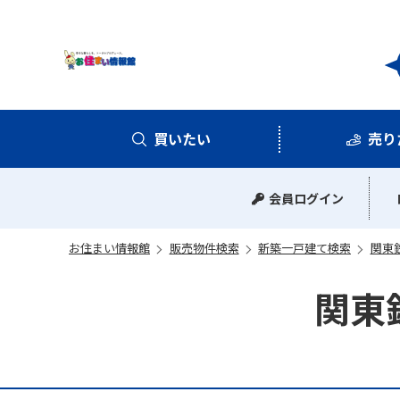
お住
買いたい
売り
中古マンション
中古一戸建て
新築一戸建て
土地
会員ログイン
お住まい情報館
販売物件検索
新築一戸建て検索
関東
関東