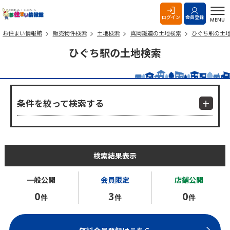
お住まい情報館
ログイン
会員登録
MENU
お住まい情報館
販売物件検索
土地検索
真岡鐵道の土地検索
ひぐち駅の土
ひぐち駅の土地検索
条件を絞って検索する
検索結果表示
一般公開
会員限定
店舗公開
0
3
0
件
件
件