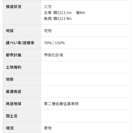
接道状況
三方
北東 間口13.1m 幅6m
南西 間口13.9m
地目
宅地
建ぺい率/容積率
70% / 150%
都市計画
市街化区域
土地権利
地勢
最適用途
用途地域
第二種低層住居専用
国土法
現況
更地