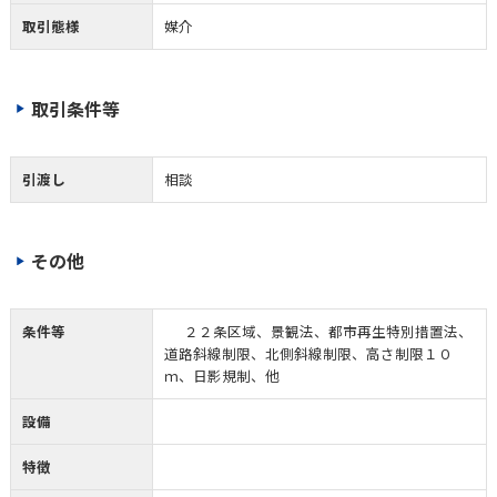
取引態様
媒介
取引条件等
引渡し
相談
その他
条件等
２２条区域、景観法、都市再生特別措置法、
道路斜線制限、北側斜線制限、高さ制限１０
ｍ、日影規制、他
設備
特徴