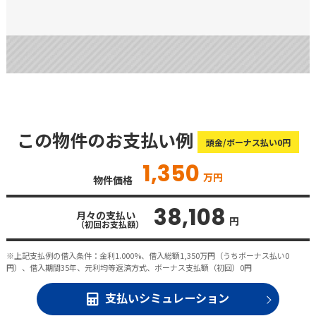
この物件のお支払い例
頭金/ボーナス払い0円
1,350
万円
物件価格
38,108
月々の支払い
円
（初回お支払額）
※上記支払例の借入条件：金利1.000%、借入総額
1,350
万円（うちボーナス払い0
円）、借入期間35年、元利均等返済方式、ボーナス支払額（初回）0円
支払いシミュレーション