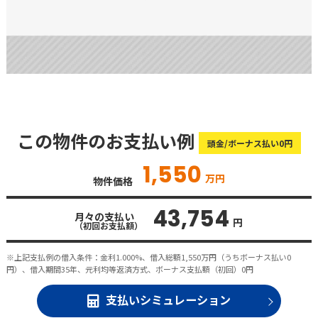
この物件のお支払い例
頭金/ボーナス払い0円
1,550
万円
物件価格
43,754
月々の支払い
円
（初回お支払額）
※上記支払例の借入条件：金利1.000%、借入総額
1,550
万円（うちボーナス払い0
円）、借入期間35年、元利均等返済方式、ボーナス支払額（初回）0円
支払いシミュレーション