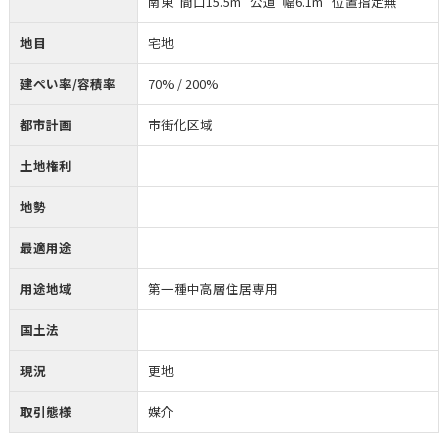
南東 間口15.5m 公道 幅6.1m 位置指定無
地目
宅地
建ぺい率/容積率
70% / 200%
都市計画
市街化区域
土地権利
地勢
最適用途
用途地域
第一種中高層住居専用
国土法
現況
更地
取引態様
媒介