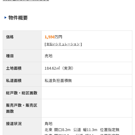
物件概要
価格
1,550
万円
支払いシミュレーション
種目
売地
土地面積
184.62㎡（実測）
私道面積
私道負担面積無
総戸数・総区画数
販売戸数・販売区
画数
接道状況
角地
北東 間口8.2m 公道 幅11.3m 位置指定無