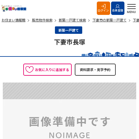
お住まい情報館
ログイン
会員登録
MENU
お住まい情報館
販売物件検索
新築一戸建て検索
下妻市の新築一戸建て
下
新築一戸建て
下妻市長塚
お気に入りに追加する