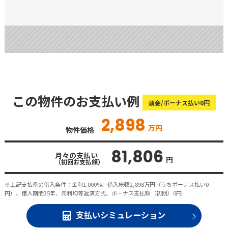
この物件のお支払い例
頭金/ボーナス払い0円
2,898
万円
物件価格
81,806
月々の支払い
円
（初回お支払額）
※上記支払例の借入条件：金利1.000%、借入総額
2,898
万円（うちボーナス払い0
円）、借入期間35年、元利均等返済方式、ボーナス支払額（初回）0円
支払いシミュレーション