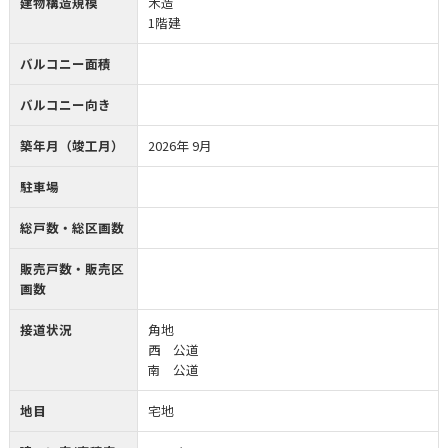
建物構造規模
木造
1階建
バルコニー面積
バルコニー向き
築年月（竣工月）
2026年 9月
駐車場
総戸数・総区画数
販売戸数・販売区
画数
接道状況
角地
西 公道
南 公道
地目
宅地