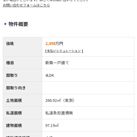
お問い合わせフォームはこちら
物件概要
価格
2,898
万円
支払いシミュレーション
種目
新築一戸建て
間取り
4LDK
間取り向き
土地面積
266.92㎡（実測）
私道面積
私道負担面積無
建物面積
97.19㎡