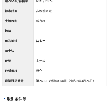
建ぺい率/容積率
60% / 200%
都市計画
非線引区域
土地権利
所有権
地勢
用途地域
無指定
国土法
現況
未完成
取引態様
媒介
建築確認番号
第26UDI1Ｗ建00958号（令和8年4月24日）
取引条件等