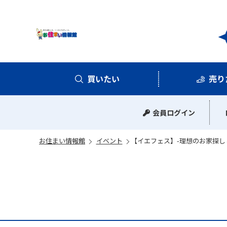
お住
買いたい
売り
中古マンション
中古一戸建て
新築一戸建て
土地
会員ログイン
お住まい情報館
イベント
【イエフェス】-理想のお家探し