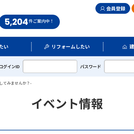
会員登録
5,204
まい情報館
件
ご案内中！
たい
リフォームしたい
シミュレーション
リフォームプラン
ログインID
パスワード
してみませんか？-
イベント情報