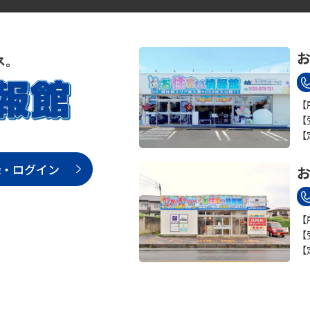
お
【
【
【
録・ログイン
お
【
【
【