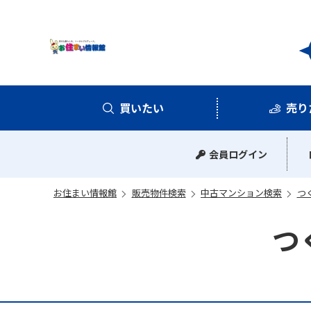
お住
買いたい
売り
中古マンション
中古一戸建て
新築一戸建て
土地
会員ログイン
お住まい情報館
販売物件検索
中古マンション検索
つ
つ