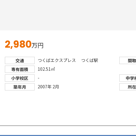
15
2,980
万円
つくばエクスプレス つくば駅
交通
間
102.51㎡
専有面積
-
小学校区
中学
2007年 2月
築年月
所