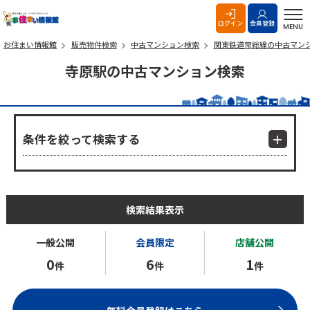
お住まい情報館
ログイン
会員登録
MENU
お住まい情報館
販売物件検索
中古マンション検索
関東鉄道常総線の中古マン
寺原駅の中古マンション検索
条件を絞って検索する
検索結果表示
一般公開
会員限定
店舗公開
0
6
1
件
件
件