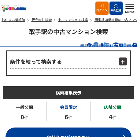
お住まい情報館
ログイン
会員登録
MENU
お住まい情報館
販売物件検索
中古マンション検索
関東鉄道常総線の中古マン
取手駅の中古マンション検索
条件を絞って検索する
検索結果表示
一般公開
会員限定
店舗公開
0
6
4
件
件
件