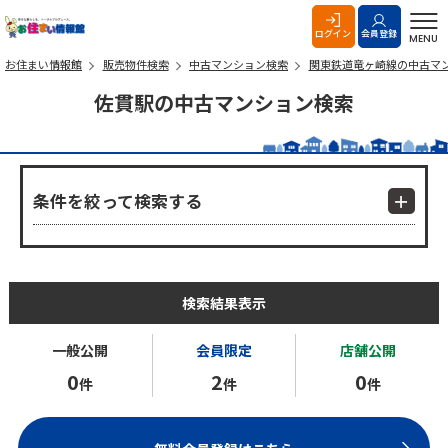
お住まい情報館
ログイン
会員登録
MENU
お住まい情報館
販売物件検索
中古マンション検索
関東鉄道竜ヶ崎線の中古マ
佐貫駅の中古マンション検索
条件を絞って検索する
検索結果表示
一般公開
会員限定
店舗公開
0
2
0
件
件
件