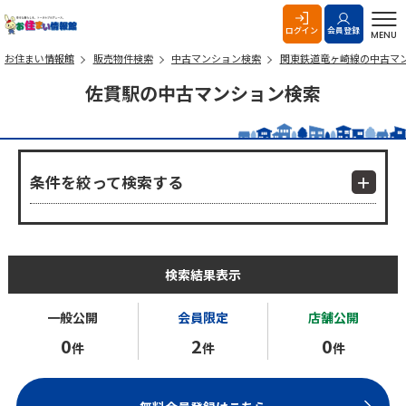
お住まい情報館
ログイン
会員登録
MENU
お住まい情報館
販売物件検索
中古マンション検索
関東鉄道竜ヶ崎線の中古マ
佐貫駅の中古マンション検索
条件を絞って検索する
検索結果表示
一般公開
会員限定
店舗公開
0
2
0
件
件
件