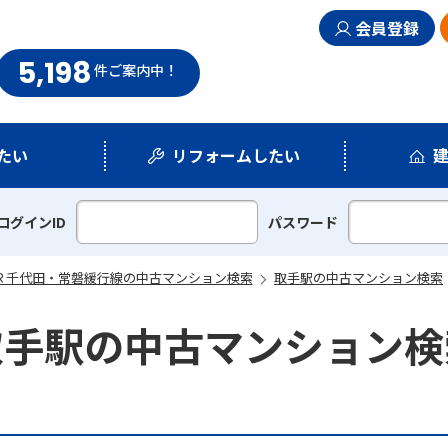
会員登録
5,198
まい情報館
件
ご案内中！
たい
リフォームしたい
シミュレーション
リフォームプラン
ログインID
パスワード
Ｒ千代田・常磐緩行線の中古マンション検索
取手駅の中古マンション検索
取手駅の中古マンション検