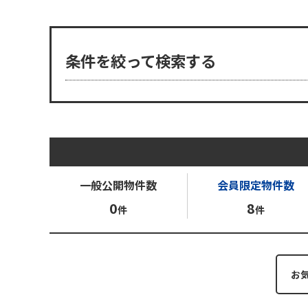
条件を絞って検索する
一般公開
物件数
会員限定
物件数
0
8
件
件
お