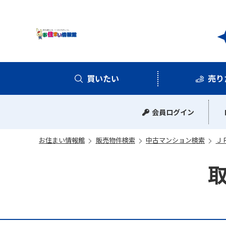
お住
買いたい
売り
中古マンション
中古一戸建て
新築一戸建て
土地
会員ログイン
お住まい情報館
販売物件検索
中古マンション検索
Ｊ