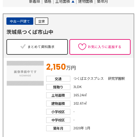
新着順
価格
土地面積
建物面積
築年月
中古一戸建て
空家
茨城県つくば市山中
まとめて資料請求
お気に入りに追加する
2,150
万円
つくばエクスプレス 研究学園駅
交通
3LDK
間取り
165.24㎡
土地面積
102.67㎡
建物面積
-
小学校区
-
中学校区
2020年 1月
築年月