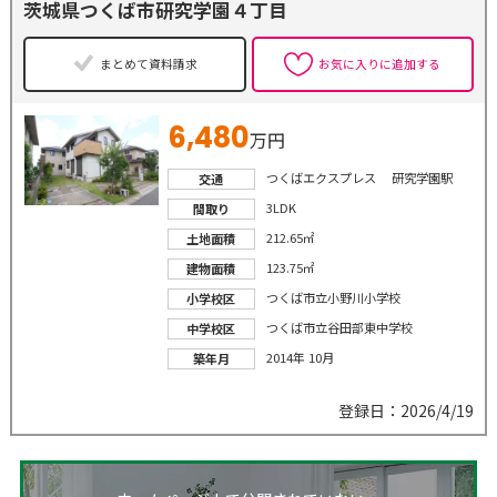
茨城県つくば市研究学園４丁目
まとめて資料請求
お気に入りに追加する
6,480
万円
つくばエクスプレス 研究学園駅
交通
3LDK
間取り
212.65㎡
土地面積
123.75㎡
建物面積
つくば市立小野川小学校
小学校区
つくば市立谷田部東中学校
中学校区
2014年 10月
築年月
登録日：2026/4/19