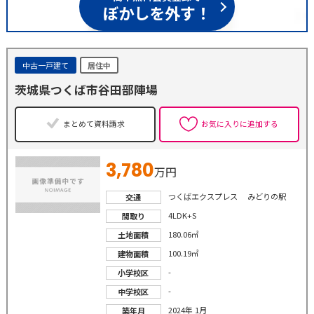
ぼかしを外す！
中古一戸建て
居住中
茨城県つくば市谷田部陣場
まとめて資料請求
お気に入りに追加する
3,780
万円
つくばエクスプレス みどりの駅
交通
4LDK+S
間取り
180.06㎡
土地面積
100.19㎡
建物面積
-
小学校区
-
中学校区
2024年 1月
築年月