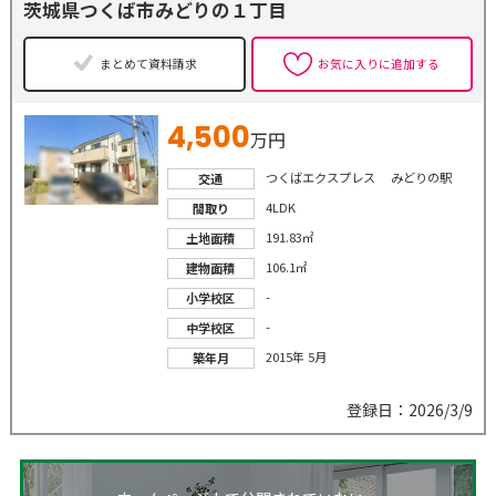
茨城県つくば市みどりの１丁目
まとめて資料請求
お気に入りに追加する
4,500
万円
つくばエクスプレス みどりの駅
交通
4LDK
間取り
191.83㎡
土地面積
106.1㎡
建物面積
-
小学校区
-
中学校区
2015年 5月
築年月
登録日：2026/3/9