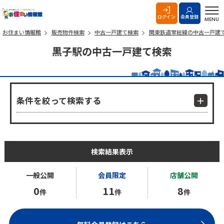
お住まい情報館
ログイン
会員登録
MENU
お住まい情報館
販売物件検索
中古一戸建て検索
関東鉄道常総線の中古一戸建
黒子駅の中古一戸建て検索
条件を絞って検索する
検索結果表示
一般公開
会員限定
店舗公開
0
11
8
件
件
件