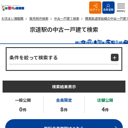
お住まい情報館
ログイン
会員登録
MENU
お住まい情報館
販売物件検索
中古一戸建て検索
関東鉄道常総線の中古一戸建
宗道駅の中古一戸建て検索
条件を絞って検索する
検索結果表示
一般公開
会員限定
店舗公開
0
8
4
件
件
件