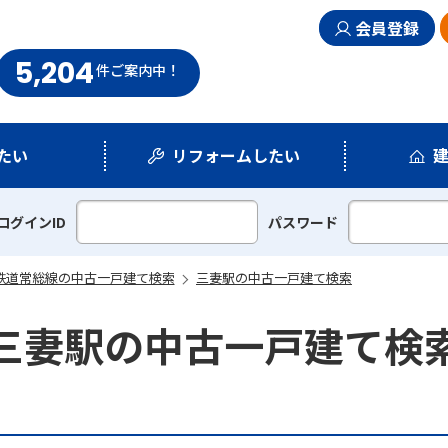
会員登録
5,204
まい情報館
件
ご案内中！
たい
リフォームしたい
シミュレーション
リフォームプラン
ログインID
パスワード
鉄道常総線の中古一戸建て検索
三妻駅の中古一戸建て検索
三妻駅の中古一戸建て検