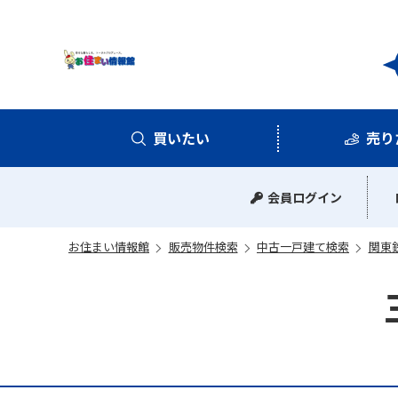
お住
買いたい
売り
中古マンション
中古一戸建て
新築一戸建て
土地
会員ログイン
お住まい情報館
販売物件検索
中古一戸建て検索
関東