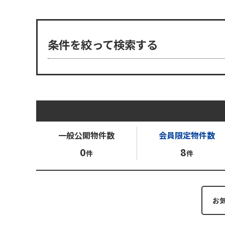
条件を絞って検索する
一般公開
物件数
会員限定
物件数
0
8
件
件
お