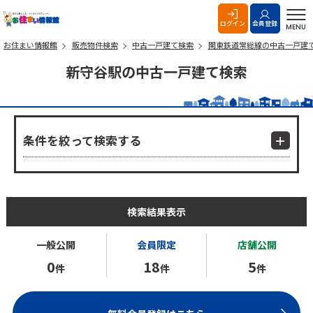
お住まい情報館
ログイン
会員登録
MENU
お住まい情報館
販売物件検索
中古一戸建て検索
関東鉄道常総線の中古一戸建
新守谷駅の中古一戸建て検索
条件を絞って検索する
検索結果表示
一般公開
会員限定
店舗公開
0
18
5
件
件
件