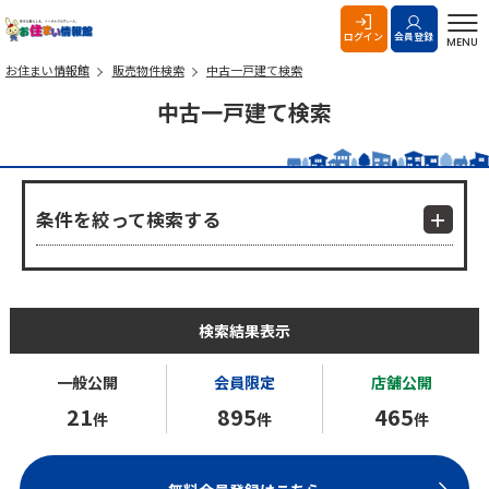
お住まい情報館
ログイン
会員登録
MENU
お住まい情報館
販売物件検索
中古一戸建て検索
中古一戸建て検索
条件を絞って検索する
検索結果表示
一般公開
会員限定
店舗公開
21
895
465
件
件
件