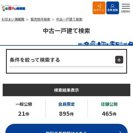
お住まい情報館
ログイン
会員登録
MENU
お住まい情報館
販売物件検索
中古一戸建て検索
中古一戸建て検索
条件を絞って検索する
検索結果表示
一般公開
会員限定
店舗公開
21
895
465
件
件
件