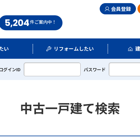
会員登録
5,204
まい情報館
件
ご案内中！
たい
リフォームしたい
シミュレーション
リフォームプラン
ログインID
パスワード
中古一戸建て検索