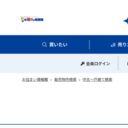
お住
買いたい
売り
中古マンション
中古一戸建て
新築一戸建て
土地
会員ログイン
お住まい情報館
販売物件検索
中古一戸建て検索