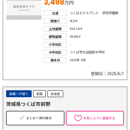
3,498
万円
つくばエクスプレス 研究学園駅
交通
4LDK
間取り
416.14㎡
土地面積
99.89㎡
建物面積
-
小学校区
つくば市立谷田部中学校
中学校区
2026年 9月
築年月
登録日：2026/6/7
新築一戸建て
新築
未完成
茨城県つくば市前野
まとめて資料請求
お気に入りに追加する