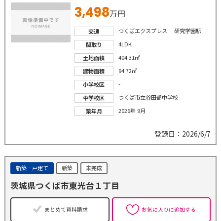
3,498
万円
つくばエクスプレス 研究学園駅
交通
4LDK
間取り
404.31㎡
土地面積
94.72㎡
建物面積
-
小学校区
つくば市立谷田部中学校
中学校区
2026年 9月
築年月
登録日：2026/6/7
新築一戸建て
新築
未完成
茨城県つくば市東光台１丁目
まとめて資料請求
お気に入りに追加する