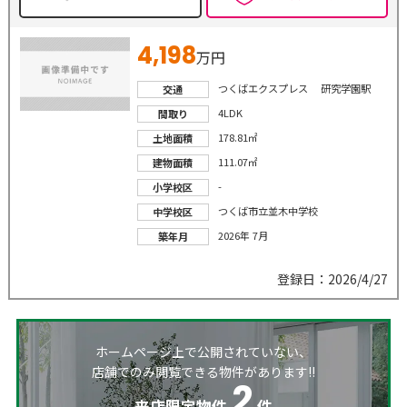
4,198
万円
つくばエクスプレス 研究学園駅
交通
4LDK
間取り
178.81㎡
土地面積
111.07㎡
建物面積
-
小学校区
つくば市立並木中学校
中学校区
2026年 7月
築年月
登録日：2026/4/27
ホームページ上で公開されていない、
店舗でのみ閲覧できる物件があります!!
2
来店限定物件
件