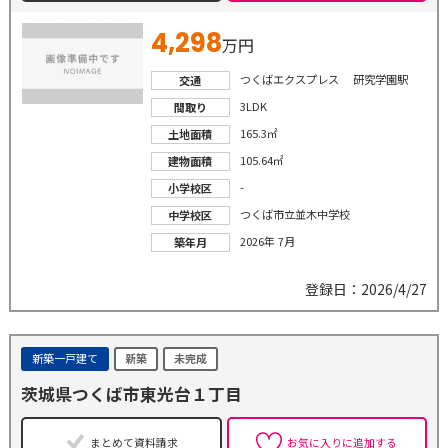
4,298
万円
つくばエクスプレス 研究学園駅
交通
3LDK
間取り
165.3㎡
土地面積
105.64㎡
建物面積
-
小学校区
つくば市立並木中学校
中学校区
2026年 7月
築年月
登録日：2026/4/27
新築一戸建て
新築
未完成
茨城県つくば市東光台１丁目
まとめて資料請求
お気に入りに追加する