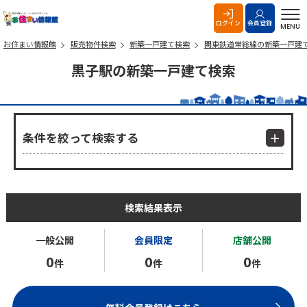
お住まい情報館
ログイン
会員登録
MENU
お住まい情報館
販売物件検索
新築一戸建て検索
関東鉄道常総線の新築一戸建
黒子駅の新築一戸建て検索
条件を絞って検索する
検索結果表示
一般公開
会員限定
店舗公開
0
0
0
件
件
件