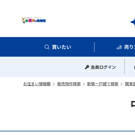
お住
買いたい
売り
中古マンション
中古一戸建て
新築一戸建て
土地
会員ログイン
お住まい情報館
販売物件検索
新築一戸建て検索
関東