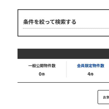
条件を絞って検索する
一般公開
物件数
会員限定
物件数
0
4
件
件
お