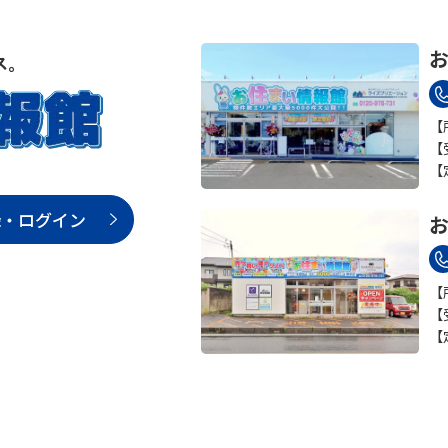
お
【
【
【
録・ログイン
お
【
【
【