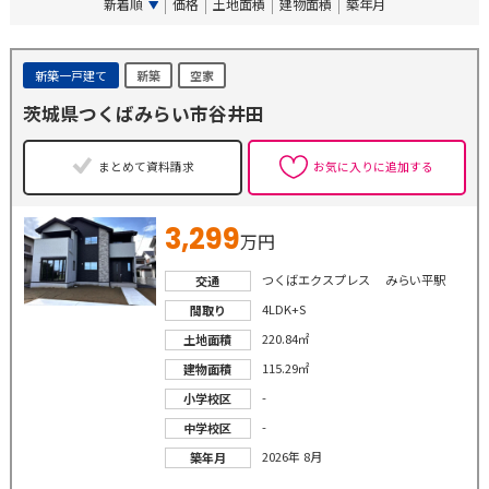
新着順
価格
土地面積
建物面積
築年月
新築一戸建て
新築
空家
茨城県つくばみらい市谷井田
まとめて資料請求
お気に入りに追加する
3,299
万円
つくばエクスプレス みらい平駅
交通
4LDK+S
間取り
220.84㎡
土地面積
115.29㎡
建物面積
-
小学校区
-
中学校区
2026年 8月
築年月