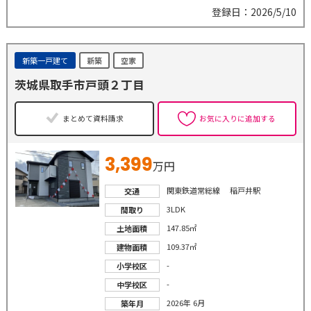
登録日：2026/5/10
新築一戸建て
新築
空家
茨城県取手市戸頭２丁目
まとめて資料請求
お気に入りに追加する
3,399
万円
関東鉄道常総線 稲戸井駅
交通
3LDK
間取り
147.85㎡
土地面積
109.37㎡
建物面積
-
小学校区
-
中学校区
2026年 6月
築年月