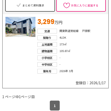
まとめて資料請求
お気に入りに追加する
3,299
万円
関東鉄道常総線 戸頭駅
交通
4LDK
間取り
173㎡
土地面積
105.87㎡
建物面積
-
小学校区
-
中学校区
2026年 3月
築年月
登録日：2026/1/17
1 ページ中1ページ目
1