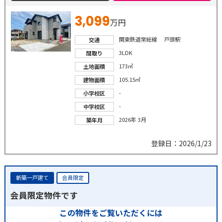
3,099
万円
関東鉄道常総線 戸頭駅
交通
3LDK
間取り
173㎡
土地面積
105.15㎡
建物面積
-
小学校区
-
中学校区
2026年 3月
築年月
登録日：2026/1/23
新築一戸建て
会員限定
会員限定物件です
この物件をご覧いただくには