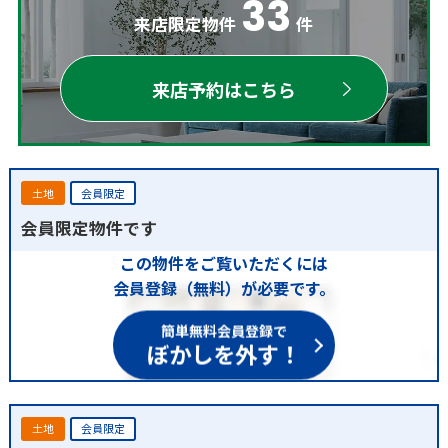
33
来店限定物件
件
来店予約はこちら
土地
会員限定
会員限定物件です
この物件をご覧いただくには
会員登録（無料）が必要です。
簡単無料会員登録で
ぼかしを外す！
土地
会員限定