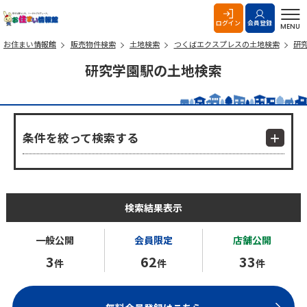
お住まい情報館
ログイン
会員登録
MENU
お住まい情報館
販売物件検索
土地検索
つくばエクスプレスの土地検索
研
研究学園駅の土地検索
条件を絞って検索する
検索結果表示
一般公開
会員限定
店舗公開
3
62
33
件
件
件