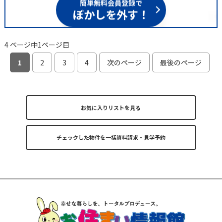
簡単無料会員登録で
ぼかしを外す！
4 ページ中1ページ目
1
2
3
4
次のページ
最後のページ
お気に入りリストを見る