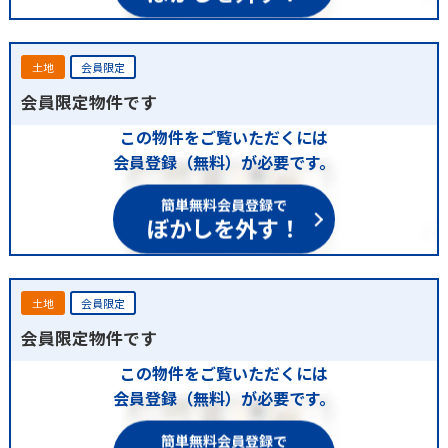
土地
会員限定
会員限定物件です
この物件をご覧いただくには
会員登録（無料）が必要です。
簡単無料会員登録で
ぼかしを外す！
土地
会員限定
会員限定物件です
この物件をご覧いただくには
会員登録（無料）が必要です。
簡単無料会員登録で