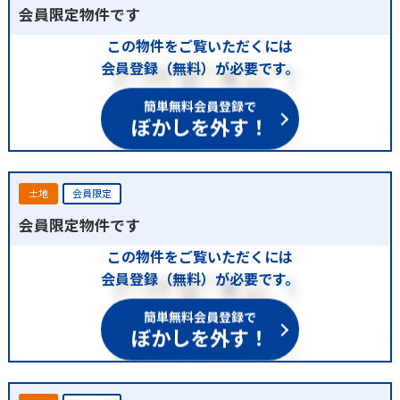
会員限定物件です
この物件をご覧いただくには
会員登録（無料）が必要です。
簡単無料会員登録で
ぼかしを外す！
土地
会員限定
会員限定物件です
この物件をご覧いただくには
会員登録（無料）が必要です。
簡単無料会員登録で
ぼかしを外す！