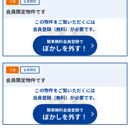
土地
会員限定
会員限定物件です
この物件をご覧いただくには
会員登録（無料）が必要です。
簡単無料会員登録で
ぼかしを外す！
土地
会員限定
会員限定物件です
この物件をご覧いただくには
会員登録（無料）が必要です。
簡単無料会員登録で
ぼかしを外す！