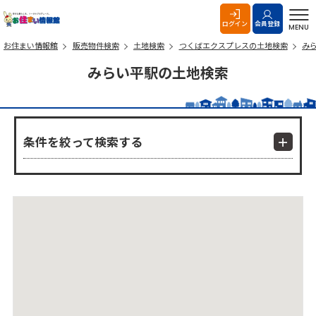
お住まい情報館
ログイン
会員登録
MENU
お住まい情報館
販売物件検索
土地検索
つくばエクスプレスの土地検索
み
みらい平駅の土地検索
条件を絞って検索する