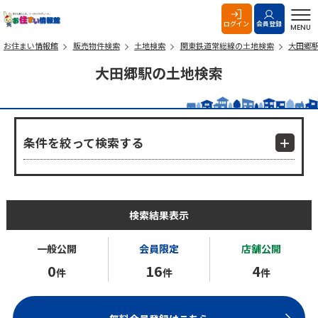
お住まい情報館
ログイン
会員登録
MENU
お住まい情報館
販売物件検索
土地検索
関東鉄道常総線の土地検索
大田郷
大田郷駅の土地検索
条件を絞って検索する
検索結果表示
一般公開
会員限定
店舗公開
0
16
4
件
件
件