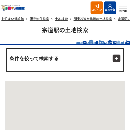
お住まい情報館
ログイン
会員登録
MENU
お住まい情報館
販売物件検索
土地検索
関東鉄道常総線の土地検索
宗道駅
宗道駅の土地検索
条件を絞って検索する