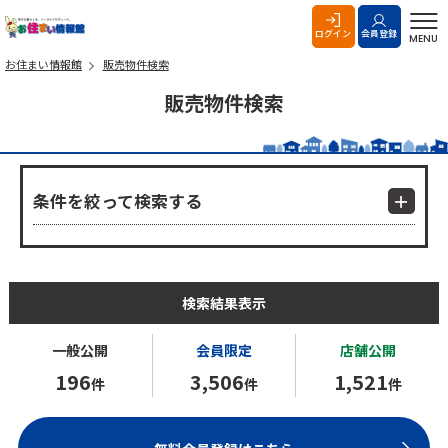
お住まい情報館
ログイン
会員登録
MENU
お住まい情報館
販売物件検索
販売物件検索
条件を絞って検索する
検索結果表示
一般公開
会員限定
店舗公開
196
3,506
1,521
件
件
件