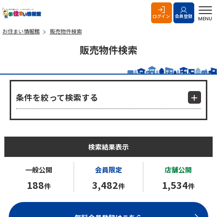
お住まい情報館
ログイン
会員登録
MENU
お住まい情報館
販売物件検索
販売物件検索
条件を絞って検索する
検索結果表示
一般公開
会員限定
店舗公開
188
3,482
1,534
件
件
件