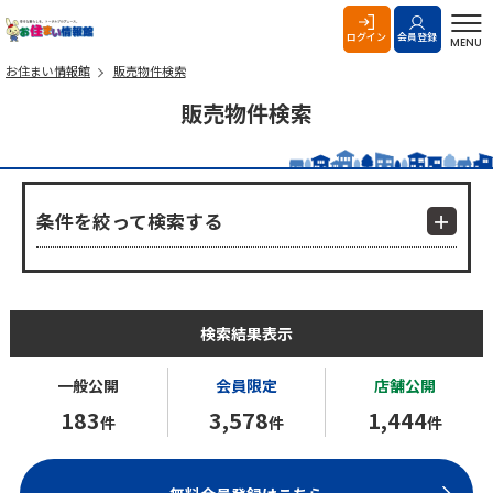
お住まい情報館
ログイン
会員登録
MENU
お住まい情報館
販売物件検索
販売物件検索
条件を絞って検索する
検索結果表示
一般公開
会員限定
店舗公開
183
3,578
1,444
件
件
件