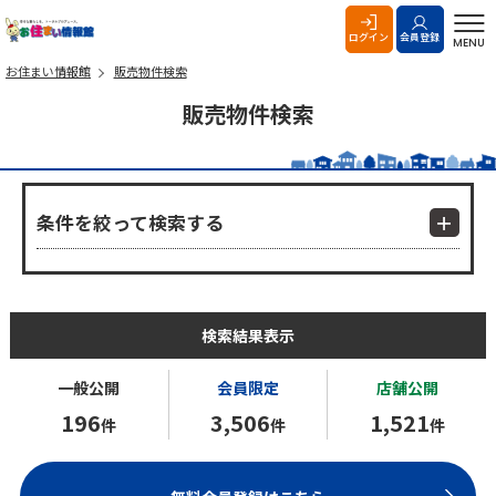
お住まい情報館
ログイン
会員登録
MENU
お住まい情報館
販売物件検索
販売物件検索
条件を絞って検索する
検索結果表示
一般公開
会員限定
店舗公開
196
3,506
1,521
件
件
件