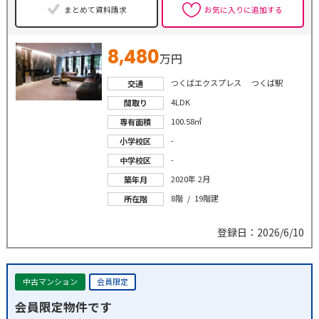
まとめて資料請求
お気に入りに追加する
8,480
万円
つくばエクスプレス つくば駅
交通
4LDK
間取り
100.58㎡
専有面積
-
小学校区
-
中学校区
2020年 2月
築年月
8階 / 19階建
所在階
登録日：2026/6/10
中古マンション
会員限定
会員限定物件です