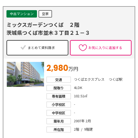
中古マンション
空家
ミックスガーデンつくば ２階
茨城県つくば市並木３丁目２１－３
まとめて資料請求
お気に入りに追加する
2,980
万円
つくばエクスプレス つくば駅
交通
4LDK
間取り
102.51㎡
専有面積
-
小学校区
-
中学校区
2007年 2月
築年月
2階 / 9階建
所在階