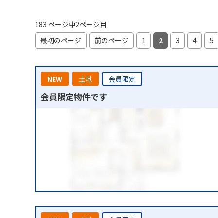
183 ページ中2ページ目
最初のページ
前のページ
1
2
3
4
5
NEW
土地
会員限定
会員限定物件です