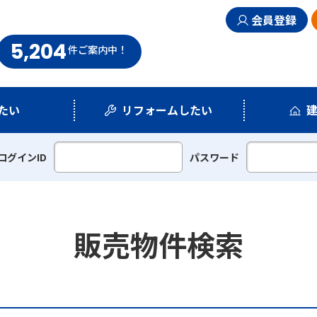
会員登録
5,204
まい情報館
件
ご案内中！
たい
リフォームしたい
シミュレーション
リフォームプラン
ログインID
パスワード
販売物件検索