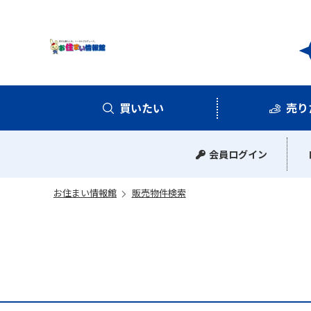
お住
買いたい
売り
中古マンション
中古一戸建て
新築一戸建て
土地
会員ログイン
お住まい情報館
販売物件検索