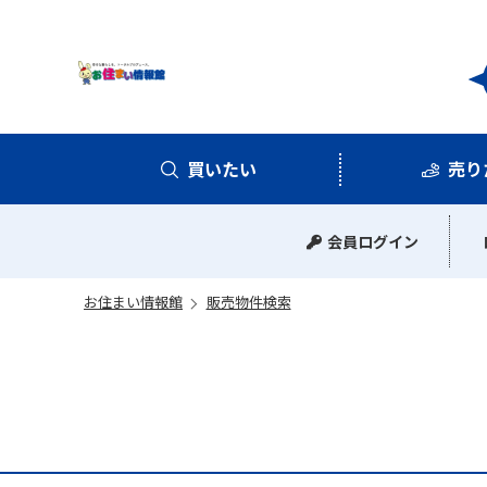
お住
買いたい
売り
中古マンション
中古一戸建て
新築一戸建て
土地
会員ログイン
お住まい情報館
販売物件検索