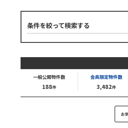
条件を絞って検索する
一般公開
物件数
会員限定
物件数
188
3,482
件
件
お