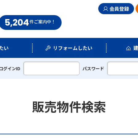
会員登録
5,204
まい情報館
件
ご案内中！
たい
リフォームしたい
シミュレーション
リフォームプラン
ログインID
パスワード
販売物件検索