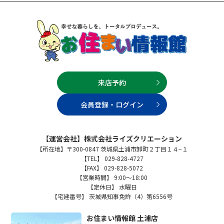
来店予約
会員登録・ログイン
【運営会社】株式会社ライズクリエーション
【所在地】〒300-0847 茨城県土浦市卸町２丁目１４−１
【TEL】 029-828-4727
【FAX】 029-828-5072
【営業時間】 9:00～18:00
【定休日】 水曜日
【宅建番号】 茨城県知事免許（4）第6556号
お住まい情報館 土浦店