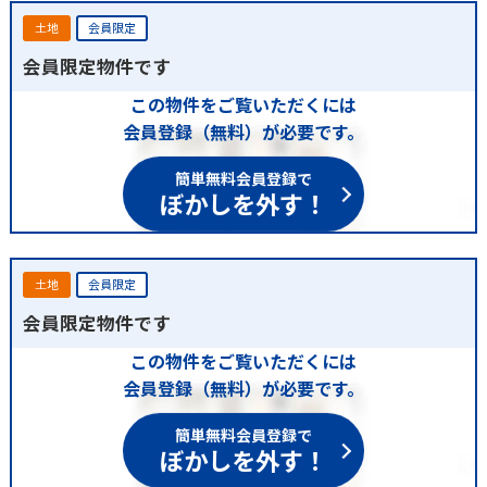
土地
会員限定
会員限定物件です
この物件をご覧いただくには
会員登録（無料）が必要です。
簡単無料会員登録で
ぼかしを外す！
土地
会員限定
会員限定物件です
この物件をご覧いただくには
会員登録（無料）が必要です。
簡単無料会員登録で
ぼかしを外す！