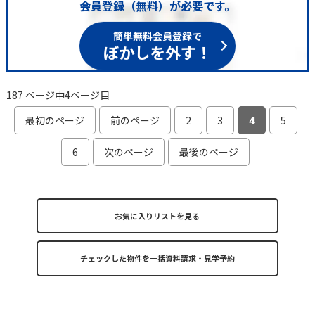
会員登録（無料）が必要です。
簡単無料会員登録で
ぼかしを外す！
187 ページ中4ページ目
最初のページ
前のページ
2
3
4
5
6
次のページ
最後のページ
お気に入りリストを見る