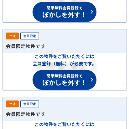
簡単無料会員登録で
ぼかしを外す！
土地
会員限定
会員限定物件です
この物件をご覧いただくには
会員登録（無料）が必要です。
簡単無料会員登録で
ぼかしを外す！
土地
会員限定
会員限定物件です
この物件をご覧いただくには