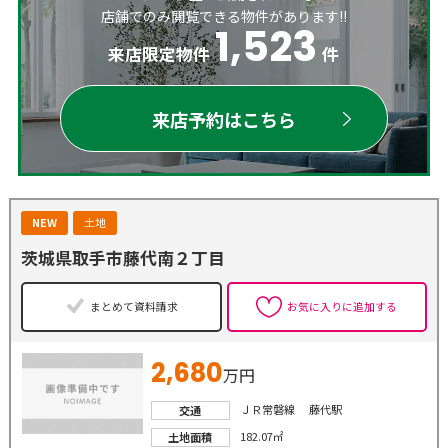
店舗でのみ閲覧できる物件があります!!
1,523
来店限定物件
件
来店予約はこちら
NEW
土地
茨城県取手市藤代南２丁目
まとめて資料請求
お気に入りに追加する
2,680
万円
ＪＲ常磐線 藤代駅
交通
182.07㎡
土地面積