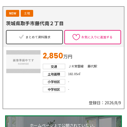
NEW
土地
茨城県取手市藤代南２丁目
まとめて資料請求
お気に入りに追加する
2,850
万円
ＪＲ常磐線 藤代駅
交通
182.05㎡
土地面積
-
小学校区
-
中学校区
登録日：2026/8/9
ホームページ上で公開されていない、