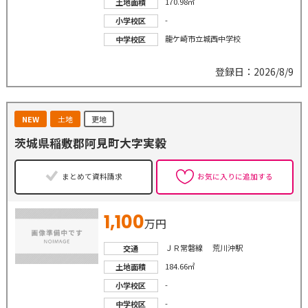
170.98㎡
土地面積
-
小学校区
龍ケ崎市立城西中学校
中学校区
登録日：2026/8/9
NEW
土地
更地
茨城県稲敷郡阿見町大字実穀
まとめて資料請求
お気に入りに追加する
1,100
万円
ＪＲ常磐線 荒川沖駅
交通
184.66㎡
土地面積
-
小学校区
-
中学校区