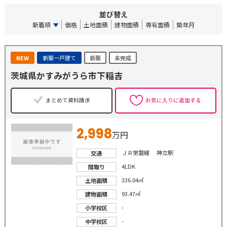
並び替え
新着順
価格
土地面積
建物面積
専有面積
築年月
NEW
新築一戸建て
新築
未完成
茨城県かすみがうら市下稲吉
まとめて資料請求
お気に入りに追加する
2,998
万円
ＪＲ常磐線 神立駅
交通
4LDK
間取り
336.04㎡
土地面積
93.47㎡
建物面積
-
小学校区
-
中学校区