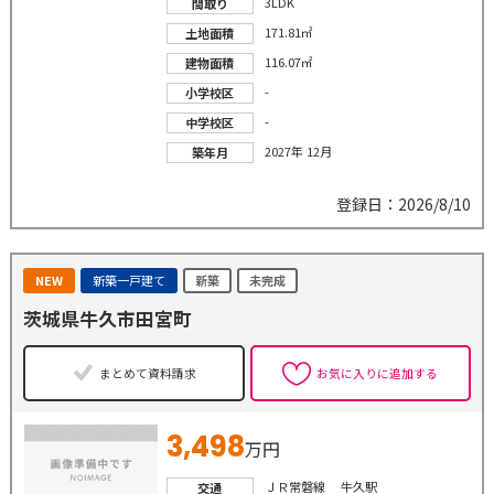
3LDK
間取り
171.81㎡
土地面積
116.07㎡
建物面積
-
小学校区
-
中学校区
2027年 12月
築年月
登録日：2026/8/10
NEW
新築一戸建て
新築
未完成
茨城県牛久市田宮町
まとめて資料請求
お気に入りに追加する
3,498
万円
ＪＲ常磐線 牛久駅
交通