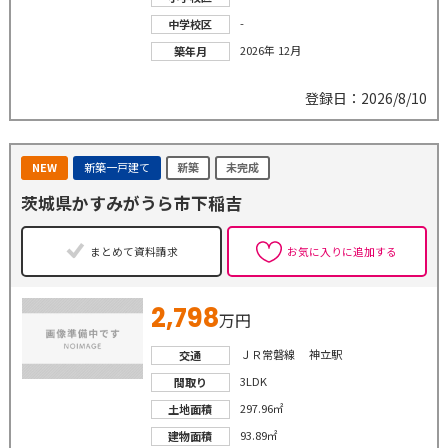
-
中学校区
2026年 12月
築年月
登録日：2026/8/10
NEW
新築一戸建て
新築
未完成
茨城県かすみがうら市下稲吉
まとめて資料請求
お気に入りに追加する
2,798
万円
ＪＲ常磐線 神立駅
交通
3LDK
間取り
297.96㎡
土地面積
93.89㎡
建物面積