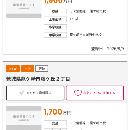
1,900
万円
ＪＲ常磐線 龍ケ崎市駅
交通
171㎡
土地面積
-
小学校区
龍ケ崎市立城西中学校
中学校区
登録日：2026/8/9
NEW
土地
更地
茨城県龍ケ崎市藤ケ丘２丁目
まとめて資料請求
お気に入りに追加する
1,700
万円
ＪＲ常磐線 龍ケ崎市駅
交通