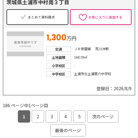
茨城県土浦市中村南３丁目
まとめて資料請求
お気に入りに追加する
1,300
万円
ＪＲ常磐線 荒川沖駅
交通
168.59㎡
土地面積
-
小学校区
土浦市立土浦第六中学校
中学校区
登録日：2026/8/9
186 ページ中1ページ目
1
2
3
4
5
次のページ
最後のページ