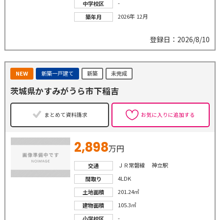
-
中学校区
2026年 12月
築年月
登録日：2026/8/10
NEW
新築一戸建て
新築
未完成
茨城県かすみがうら市下稲吉
まとめて資料請求
お気に入りに追加する
2,898
万円
ＪＲ常磐線 神立駅
交通
4LDK
間取り
201.24㎡
土地面積
105.3㎡
建物面積
-
小学校区