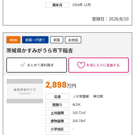
2026年 12月
築年月
登録日：2026/8/10
NEW
新築一戸建て
新築
未完成
茨城県かすみがうら市下稲吉
まとめて資料請求
お気に入りに追加する
2,898
万円
ＪＲ常磐線 神立駅
交通
4LDK
間取り
163.72㎡
土地面積
105.78㎡
建物面積
-
小学校区