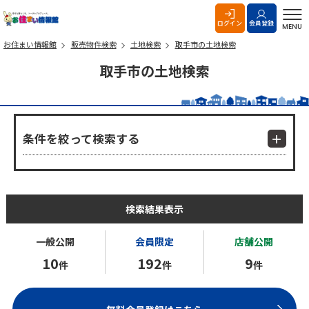
お住まい情報館
ログイン
会員登録
MENU
お住まい情報館
販売物件検索
土地検索
取手市の土地検索
取手市の土地検索
条件を絞って検索する
検索結果表示
一般公開
会員限定
店舗公開
10
192
9
件
件
件