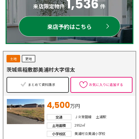
1,536
来店限定物件
件
来店予約はこちら
土地
更地
茨城県稲敷郡美浦村大字信太
まとめて資料請求
お気に入りに追加する
4,500
万円
ＪＲ常磐線 土浦駅
交通
2952㎡
土地面積
美浦村立美浦小学校
小学校区