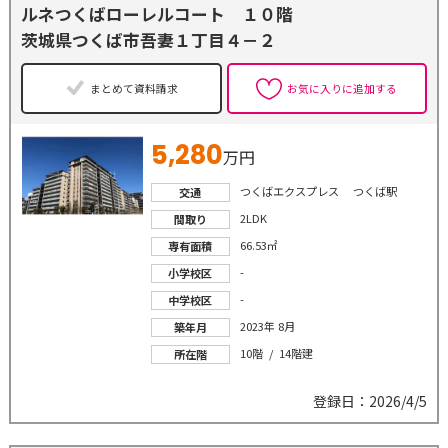
ルネつくばローレルコート １０階
茨城県つくば市吾妻１丁目４－２
まとめて資料請求
お気に入りに追加する
5,280
万円
つくばエクスプレス つくば駅
交通
2LDK
間取り
66.53㎡
専有面積
-
小学校区
-
中学校区
2023年 8月
築年月
10階 / 14階建
所在階
登録日：2026/4/5