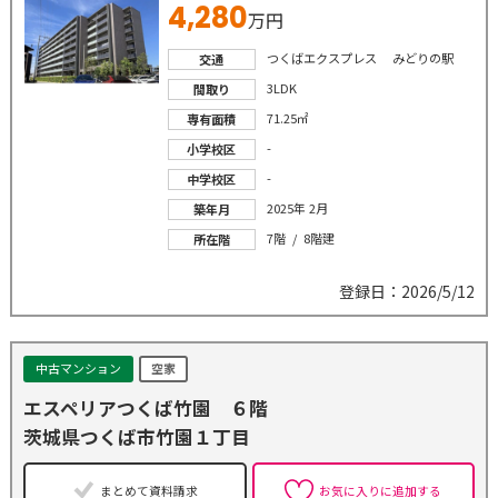
4,280
万円
つくばエクスプレス みどりの駅
交通
3LDK
間取り
71.25㎡
専有面積
-
小学校区
-
中学校区
2025年 2月
築年月
7階 / 8階建
所在階
登録日：2026/5/12
中古マンション
空家
エスペリアつくば竹園 ６階
茨城県つくば市竹園１丁目
まとめて資料請求
お気に入りに追加する