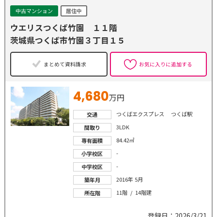
中古マンション
居住中
ウエリスつくば竹園 １１階
茨城県つくば市竹園３丁目１５
まとめて資料請求
お気に入りに追加する
4,680
万円
つくばエクスプレス つくば駅
交通
3LDK
間取り
84.42㎡
専有面積
-
小学校区
-
中学校区
2016年 5月
築年月
11階 / 14階建
所在階
登録日：2026/3/21