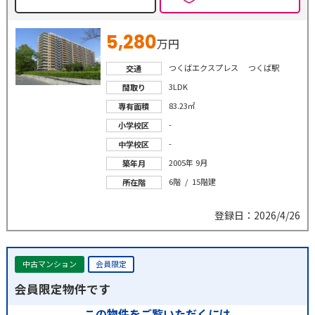
5,280
万円
つくばエクスプレス つくば駅
交通
3LDK
間取り
83.23㎡
専有面積
-
小学校区
-
中学校区
2005年 9月
築年月
6階 / 15階建
所在階
登録日：2026/4/26
中古マンション
会員限定
会員限定物件です
この物件をご覧いただくには