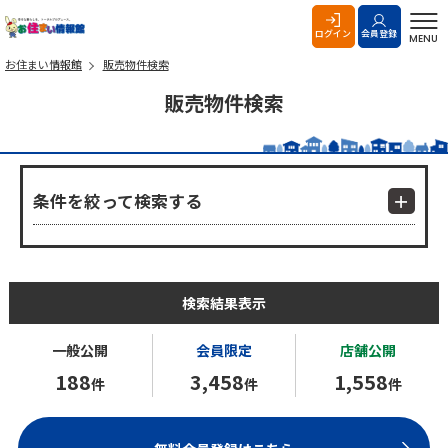
お住まい情報館
ログイン
会員登録
MENU
お住まい情報館
販売物件検索
販売物件検索
条件を絞って検索する
検索結果表示
一般公開
会員限定
店舗公開
188
3,458
1,558
件
件
件