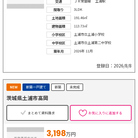
ＪＲ常磐線 土浦駅
交通
3LDK
間取り
191.46㎡
土地面積
113.73㎡
建物面積
土浦市立土浦小学校
小学校区
土浦市立土浦第二中学校
中学校区
2026年 11月
築年月
登録日：2026/8/8
NEW
新築一戸建て
新築
未完成
茨城県土浦市高岡
まとめて資料請求
お気に入りに追加する
3,198
万円