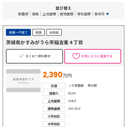
並び替え
新着順
価格
土地面積
建物面積
専有面積
築年月
新築一戸建て
新築
未完成
茨城県かすみがうら市稲吉東４丁目
まとめて資料請求
お気に入りに追加する
2,390
万円
ＪＲ常磐線 神立駅
交通
4LDK
間取り
164㎡
土地面積
102.43㎡
建物面積
-
小学校区
-
中学校区