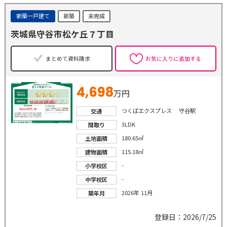
新築一戸建て
新築
未完成
茨城県守谷市松ケ丘７丁目
まとめて資料請求
お気に入りに追加する
4,698
万円
つくばエクスプレス 守谷駅
交通
3LDK
間取り
180.65㎡
土地面積
115.18㎡
建物面積
-
小学校区
-
中学校区
2026年 11月
築年月
登録日：2026/7/25