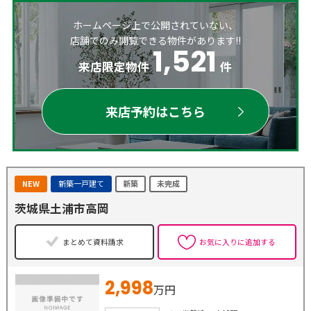
ホームページ上で公開されていない、
店舗でのみ閲覧できる物件があります!!
1,521
来店限定物件
件
来店予約はこちら
NEW
新築一戸建て
新築
未完成
茨城県土浦市高岡
まとめて資料請求
お気に入りに追加する
2,998
万円