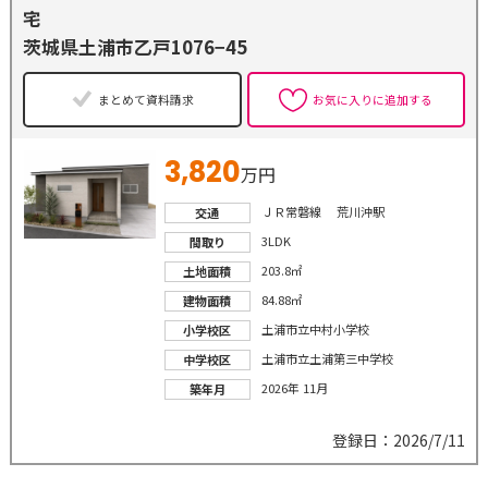
宅
茨城県土浦市乙戸1076−45
まとめて資料請求
お気に入りに追加する
3,820
万円
ＪＲ常磐線 荒川沖駅
交通
3LDK
間取り
203.8㎡
土地面積
84.88㎡
建物面積
土浦市立中村小学校
小学校区
土浦市立土浦第三中学校
中学校区
2026年 11月
築年月
登録日：2026/7/11