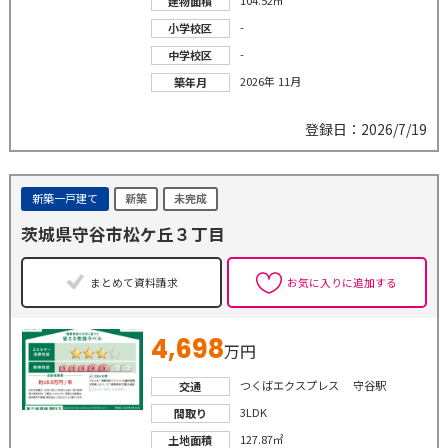
104.52㎡
建物面積
-
小学校区
-
中学校区
2026年 11月
築年月
登録日：2026/7/19
新築一戸建て
新築
未完成
茨城県守谷市松ケ丘３丁目
まとめて資料請求
お気に入りに追加する
4,698
万円
つくばエクスプレス 守谷駅
交通
3LDK
間取り
127.87㎡
土地面積