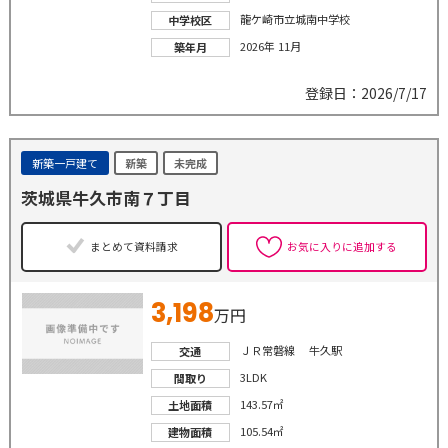
龍ケ崎市立城南中学校
中学校区
2026年 11月
築年月
登録日：2026/7/17
新築一戸建て
新築
未完成
茨城県牛久市南７丁目
まとめて資料請求
お気に入りに追加する
3,198
万円
ＪＲ常磐線 牛久駅
交通
3LDK
間取り
143.57㎡
土地面積
105.54㎡
建物面積