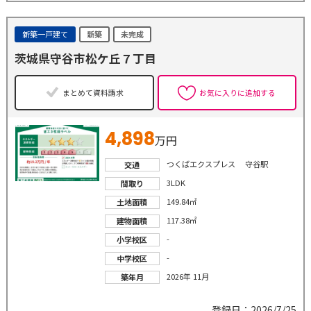
新築一戸建て
新築
未完成
茨城県守谷市松ケ丘７丁目
まとめて資料請求
お気に入りに追加する
4,898
万円
つくばエクスプレス 守谷駅
交通
3LDK
間取り
149.84㎡
土地面積
117.38㎡
建物面積
-
小学校区
-
中学校区
2026年 11月
築年月
登録日：2026/7/25