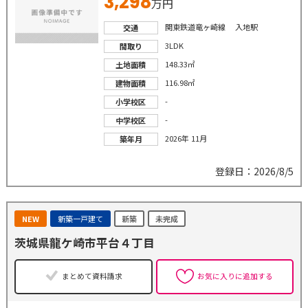
3,298
万円
関東鉄道竜ヶ崎線 入地駅
交通
3LDK
間取り
148.33㎡
土地面積
116.98㎡
建物面積
-
小学校区
-
中学校区
2026年 11月
築年月
登録日：2026/8/5
NEW
新築一戸建て
新築
未完成
茨城県龍ケ崎市平台４丁目
まとめて資料請求
お気に入りに追加する