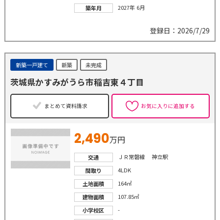
2027年 6月
築年月
登録日：2026/7/29
新築一戸建て
新築
未完成
茨城県かすみがうら市稲吉東４丁目
まとめて資料請求
お気に入りに追加する
2,490
万円
ＪＲ常磐線 神立駅
交通
4LDK
間取り
164㎡
土地面積
107.85㎡
建物面積
-
小学校区