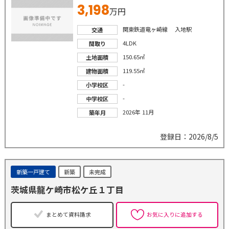
3,198
万円
関東鉄道竜ヶ崎線 入地駅
交通
4LDK
間取り
150.65㎡
土地面積
119.55㎡
建物面積
-
小学校区
-
中学校区
2026年 11月
築年月
登録日：2026/8/5
新築一戸建て
新築
未完成
茨城県龍ケ崎市松ケ丘１丁目
まとめて資料請求
お気に入りに追加する