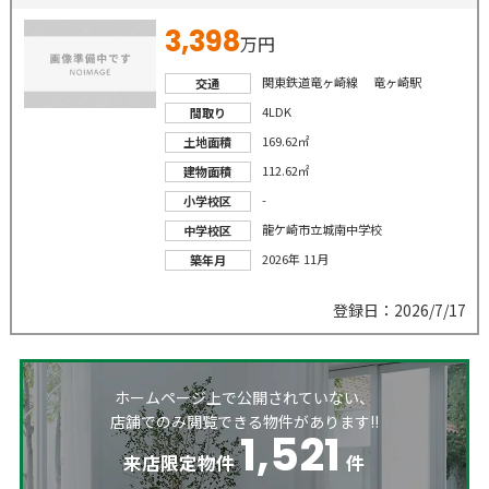
3,398
万円
関東鉄道竜ヶ崎線 竜ヶ崎駅
交通
4LDK
間取り
169.62㎡
土地面積
112.62㎡
建物面積
-
小学校区
龍ケ崎市立城南中学校
中学校区
2026年 11月
築年月
登録日：2026/7/17
ホームページ上で公開されていない、
店舗でのみ閲覧できる物件があります!!
1,521
来店限定物件
件