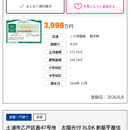
まとめて資料請求
お気に入りに追加する
3,998
万円
ＪＲ常磐線 取手駅
交通
4LDK
間取り
171.53㎡
土地面積
104.55㎡
建物面積
-
小学校区
-
中学校区
2026年 11月
築年月
登録日：2026/6/6
新築一戸建て
新築
土浦市乙戸区画47号地 太陽光付 3LDK 新築平屋住