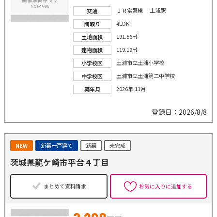
ＪＲ常磐線 土浦駅
交通
4LDK
間取り
191.56㎡
土地面積
119.19㎡
建物面積
土浦市立土浦小学校
小学校区
土浦市立土浦第二中学校
中学校区
2026年 11月
築年月
登録日：2026/8/8
NEW
新築一戸建て
新築
未完成
茨城県龍ケ崎市平台４丁目
まとめて資料請求
お気に入りに追加する