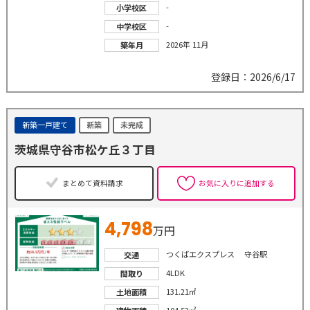
-
小学校区
-
中学校区
2026年 11月
築年月
登録日：2026/6/17
新築一戸建て
新築
未完成
茨城県守谷市松ケ丘３丁目
まとめて資料請求
お気に入りに追加する
4,798
万円
つくばエクスプレス 守谷駅
交通
4LDK
間取り
131.21㎡
土地面積