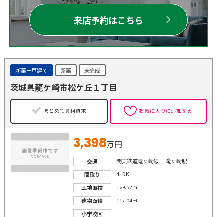
来店予約はこちら
新築一戸建て
新築
未完成
茨城県龍ケ崎市松ケ丘１丁目
まとめて資料請求
お気に入りに追加する
3,398
万円
関東鉄道竜ヶ崎線 竜ヶ崎駅
交通
4LDK
間取り
169.52㎡
土地面積
117.04㎡
建物面積
-
小学校区