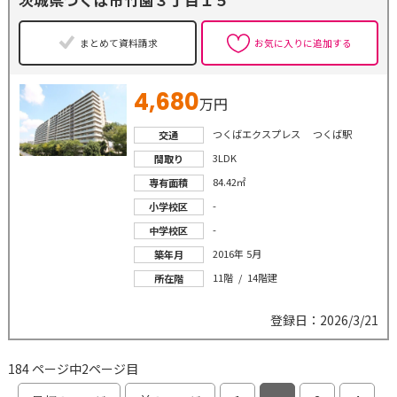
まとめて資料請求
お気に入りに追加する
4,680
万円
つくばエクスプレス つくば駅
交通
3LDK
間取り
84.42㎡
専有面積
-
小学校区
-
中学校区
2016年 5月
築年月
11階 / 14階建
所在階
登録日：2026/3/21
184 ページ中2ページ目