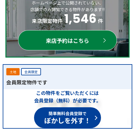
ホームページ上で公開されていない、
店舗でのみ閲覧できる物件があります!!
1,546
来店限定物件
件
来店予約はこちら
土地
会員限定
会員限定物件です
この物件をご覧いただくには
会員登録（無料）が必要です。
簡単無料会員登録で
ぼかしを外す！