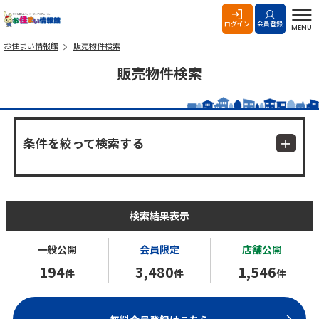
お住まい情報館
ログイン
会員登録
MENU
お住まい情報館
販売物件検索
販売物件検索
条件を絞って検索する
検索結果表示
一般公開
会員限定
店舗公開
194
3,480
1,546
件
件
件