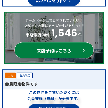
ホームページ上で公開されていない、
店舗でのみ閲覧できる物件があります!!
1,546
来店限定物件
件
来店予約はこちら
土地
会員限定
会員限定物件です
この物件をご覧いただくには
会員登録（無料）が必要です。
簡単無料会員登録で