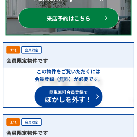
来店予約はこちら
土地
会員限定
会員限定物件です
この物件をご覧いただくには
会員登録（無料）が必要です。
簡単無料会員登録で
ぼかしを外す！
土地
会員限定
会員限定物件です