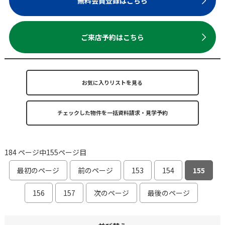
無料会員登録はこちら
ご来店予約はこちら
お気に入りリストを見る
184 ページ中155ページ目
最初のページ
前のページ
153
154
155
156
157
次のページ
最後のページ