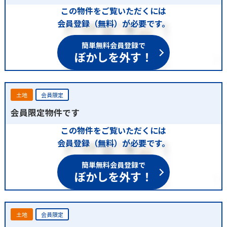
この物件をご覧いただくには
会員登録（無料）が必要です。
簡単無料会員登録で
ぼかしを外す！
土地
会員限定
会員限定物件です
この物件をご覧いただくには
会員登録（無料）が必要です。
簡単無料会員登録で
ぼかしを外す！
土地
会員限定